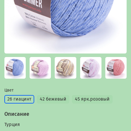
Цвет
26 гиацинт
42 бежевый
45 ярк.розовый
Описание
Турция