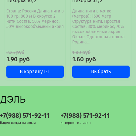
Пехорка 16/2
Пехорка 32/2
Страна: Россия Длина нити в
Длина нити в мотке
100 гр: 800 м В скрутке 2
(метров): 1600 метр
нити Состав: 50% меринос,
Структура нити: Простая
50% высокообъёмный акрил
Состав: 30% меринос, 70%
высокообъёмный акрил
Окрас: Однотонная пряжа
Родина...
2.25 руб
1.80 руб
1.90 руб
1.60 руб
В корзину
Выбрать
+7(988) 571-92-11
+7(988) 571-92-11
ВацАп всегда на связи
интернет-магазин