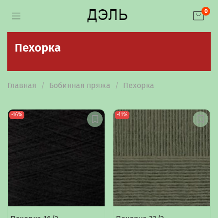
0
Пехорка
Главная
Бобинная пряжа
Пехорка
-16%
-11%