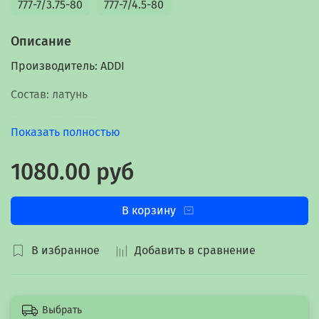
777-7/3.75-80
777-7/4.5-80
Описание
Производитель:
ADDI
Состав:
латунь
Серия:
CONCEPT
Показать полностью
Марка:
KATIA
1080.00 руб
Цель применения:
вязание
В корзину
В избранное
Добавить в сравнение
Выбрать