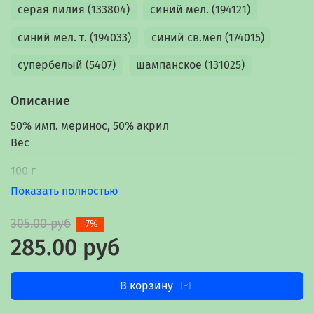
серая лилия (133804)
синий мел. (194121)
синий мел. т. (194033)
синий св.мел (174015)
супербелый (5407)
шампанское (131025)
Описание
50% имп. меринос, 50% акрил
Вес
100 г
Длина нити
Показать полностью
1613 м
305.00 руб
-7%
Страна происхождения
285.00 руб
РОССИЯ
В корзину