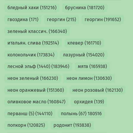
бледный хаки (151216)
брусника (181720)
гвоздика (171)
георгин (215)
георгин (191652)
зеленый классич. (166340)
итальян. слива (192514)
клевер (161710)
колокольчик (173834)
лазурный (154020)
лесной эльф (1440) (183946)
мята (165938)
неон зеленый (166230)
неон лимон (130630)
неон оранжевый (151360)
неон розовый (162130)
оливковое масло (160847)
орхидея (139)
перванш (5) (144110)
полынь (67) 180516
попкорн (120825)
родонит (193838)