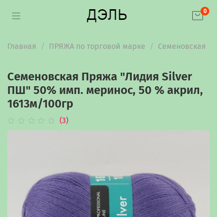
0
Главная
ПРЯЖА по торговой марке
Семеновская
Семеновская Пряжа "Лидия Silver
ПШ" 50% имп. меринос, 50 % акрил,
1613м/100гр
(3)