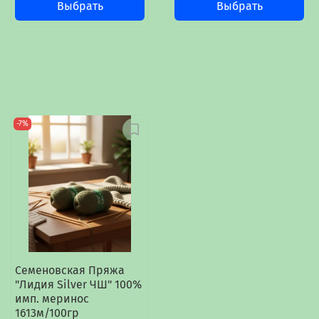
Выбрать
Выбрать
-7%
Семеновская Пряжа
"Лидия Silver ЧШ" 100%
имп. меринос
1613м/100гр