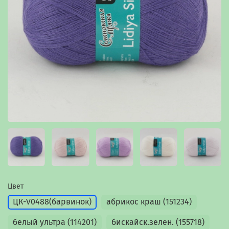
Цвет
ЦК-V0488(барвинок)
абрикос краш (151234)
белый ультра (114201)
бискайск.зелен. (155718)