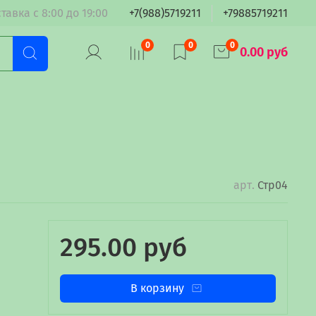
тавка с 8:00 до 19:00
+7(988)5719211
+79885719211
0
0
0
0.00 руб
арт.
Стр04
295.00 руб
В корзину