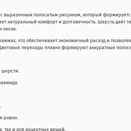
жа с выразочным полосатым рисунком, который формируетс
ает натуральный комфорт и долговечность. Шерсть даёт те
 носке.
аммах, что обеспечивает экономичный расход и позволяет
 Цветовые переходы плавно формируют аккуратные полосы
 шерсти.
лиамида.
.
я ровно.
, так и для акцентных вещей.