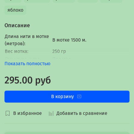
яблоко
Описание
Длина нити в мотке
В мотке 1500 м.
(метров):
Вес мотка:
250 гр
Структура нити:
Простая
Показать полностью
90% полутонкая овечья шерсть,
Состав:
10% полиэфир
295.00 руб
Окрас:
Однотонная пряжа
В корзину
В избранное
Добавить в сравнение