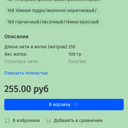
168 тёмная пудра/молочно-коричневый/
169 горчичный/песочный/тёмно-красный
Описание
Длина нити в мотке (метров):
250
Вес мотка:
100 гр
Структура нити:
Простая
Состав:
20% шерсть, 80% акрил
Показать полностью
Окрас:
Меланжевая пряжа
Родина модели:
Турция
255.00 руб
В корзину
В избранное
Добавить в сравнение