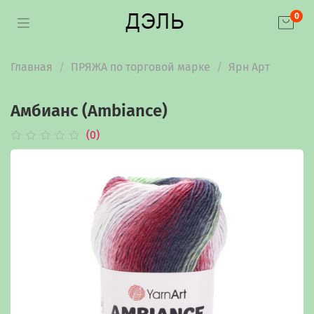
0
Главная
ПРЯЖА по торговой марке
Ярн Арт
Амбианс (Ambiance)
(0)