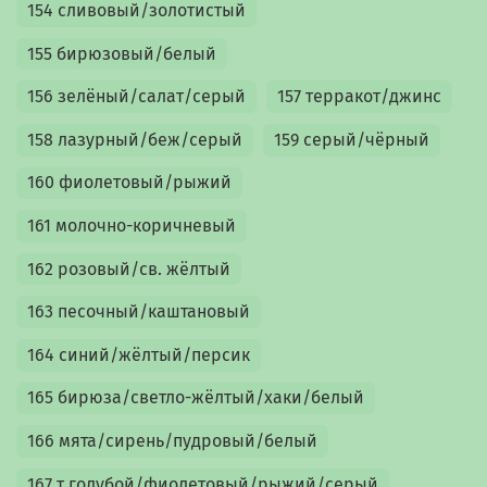
154 сливовый/золотистый
155 бирюзовый/белый
156 зелёный/салат/серый
157 терракот/джинс
158 лазурный/беж/серый
159 серый/чёрный
160 фиолетовый/рыжий
161 молочно-коричневый
162 розовый/св. жёлтый
163 песочный/каштановый
164 синий/жёлтый/персик
165 бирюза/светло-жёлтый/хаки/белый
166 мята/сирень/пудровый/белый
167 т.голубой/фиолетовый/рыжий/серый