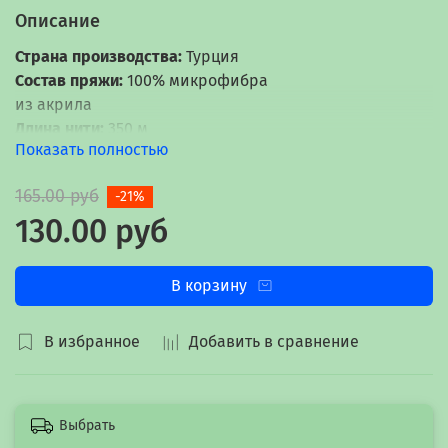
Описание
Страна производства:
Турция
Состав пряжи:
100% микрофибра
из акрила
Длина нити:
350 м
Показать полностью
Вес мотка:
100 гр
165.00 руб
-21%
130.00 руб
В корзину
В избранное
Добавить в сравнение
Выбрать