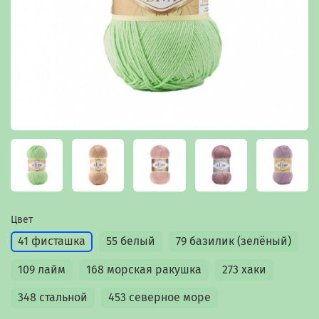
Цвет
41 фисташка
55 белый
79 базилик (зелёный)
109 лайм
168 морская ракушка
273 хаки
348 стальной
453 северное море